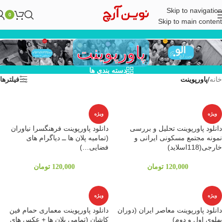
Skip to navigation
0
Skip to main content
پاورپوینت
دسته بندی ها
خانه
/
پاورپوینت
فیلترها
ویژه
ویژه
دانلود پاورپوینت تحلیل و بررسی
دانلود پاورپوینت فرهنگسرا نیاوران
نمونه مجتمع مسکونی ایرانی و
(تمامیه پلان ها ــ دیاگرام های
خارجی(118اسلاید)
فضایی…)
120,000
تومان
120,000
تومان
ویژه
ویژه
دانلود پاورپوینت معاصر ایران (دوران
دانلود پاورپوینت معماری حمام فین
پهلوی اول و دوم)
کاشان (تمامی پلان ها + عکس های