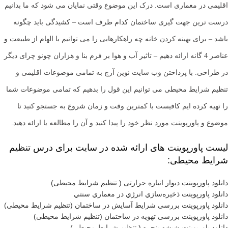
اقلیمی در معماری است. درک این موضوع وقتی نمایان می شود که ما بدانیم
درست ترین جهت گیری ساختمان کدام طرف است – کشیدگی باید چگونه
باشد – برای بهینه کردن خانه چه راهکارهایی را می توانیم با الهام از طبیعت و
عناصر 4 گانه ارائه دهیم – تاثیر آب و هوا بر فرم بنا و هزاران چونو چرای دیگر
در طراحی. با پرداختن وب سایت نوین آرچ به تمامی موضوعات اقلیمی و
تنظیم شرایط محیطی می توانیم این قول را بدهیم که تمامی موضوعات شما
را تهیه کرده ایم کافیست با کمترین وقت و زمان شروع به جستجو کنید تا
موضوع و پاورپوینت مورد نظر خود را پیدا کنید و آن را مطالعه یا ارائه دهید.
لیست پاورپوینت های ارائه شده در سایت برای درس تنظیم
شرایط محیطی:
دانلود پاورپوینت دیوار انباره حرارتی ( تنظیم شرایط محیطی)
دانلود پاورپوینت ذخيره‌سازي انرژي در معماري سنتي
دانلود پاورپوینت بررسی شرایط آسایش در ساختمان (تنظیم شرایط محیطی)
دانلود پاورپوینت بررسی تهویه در ساختمان (تنظیم شرایط محیطی)
دانلود پاورپوینت شیشه پنجره ( تنظیم شرایط محیطی)