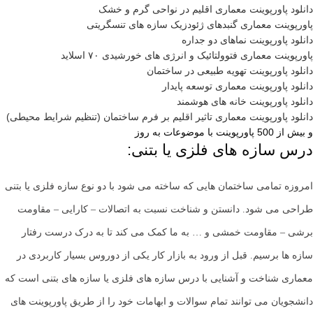
دانلود پاورپوینت معماری اقلیم در نواحی گرم و خشک
پاورپوینت معماری گنبدهای ژئودزیک سازه های تنسگریتی
دانلود پاورپوینت نماهای دو جداره
پاورپوینت معماری فتوولتائیک و انرژی های خورشیدی ۷۰ اسلاید
دانلود پاورپوینت تهویه طبیعی در ساختمان
دانلود پاورپوینت معماری توسعه پایدار
دانلود پاورپوینت خانه های هوشمند
دانلود پاورپوینت معماری تاثير اقليم بر فرم ساختمان (تنظیم شرایط محیطی)
و بیش از 500 پاورپوینت با موضوعات به روز
درس سازه های فلزی یا بتنی:
امروزه تمامی ساختمان هایی که ساخته می شود با دو نوع سازه فلزی یا بتنی
طراحی می شود. دانستن و شناخت نسبت به اتصالات – کارایی – مقاومت
برشی – مقاومت خمشی و … به ما کمک می کند تا به درک درست رفتار
سازه ها برسیم. قبل از ورود به بازار کار یکی از دوروس بسیار کاربردی در
معماری شناخت و آشنایی با درس سازه های فلزی یا سازه های بتنی است که
دانشجویان می توانند تمام سوالات و ابهامات خود را از طریق پاورپوینت های