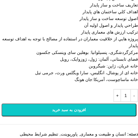
تعاريف ساخت و ساز پايدار
اهداف كلي ساختمان هاي پايدار
اصول توسعه ساخت و ساز پايدار
طراحي پايدار و اصول اوليه آن
ترکیب ارزش های معماری پایدار
پروژه هايي از خلاقيت معماران در استفاده از مصالح با توجه به اهداف توسعه
پايدار
مرکزگردشگری، پنسیلوانیا: بوهلین سای وینسکی جکسون
فضای تابستانی، آلمان: ژول، ژوزوایک، روپل
خانه عریان، ژاپن: شیگروبن
خانه ای از پوشال، انگلیس، سارا ویگلس ورث، جرمی تیل
خانه ماساچوست، آمریکا:جان هونگ
افزودن به سبد خرید
دسته:
انسان و طبیعت و معماری
,
پاورپوینت
,
تنظیم شرایط محیطی