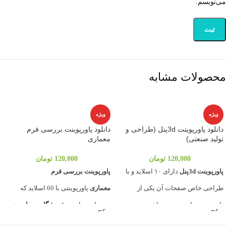
می‌نویسم.
محصولات مشابه
ویژه
ویژه
دانلود پاورپوینت 3dپنل (طراحی و
دانلود پاورپوینت بررسی فرم
تولید صنعتی)
معماری
120,000
تومان
120,000
تومان
پاورپوینت 3dپنل
دارای ۱۰ اسلاید و با
پاورپوینت بررسی فرم
طراحی خاص صفحات آن یکی از
معماری
پاورپوینتی با 60 اسلاید که
پاورپوینت های برتر می باشد همچنین
توسط وبسایت و
فروشگاه معماری
نوین
این پاورپوینت با ارائه تصاویر و نمودار به
آرچ
برای شما آماده و مهیا گردیده به