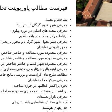
فهرست مطالب پاورپوینت تحلیل
شناخت و تحليل
معرفي شهر قديم گرگان ”استراباد“
معرفي محله هاي اصلي در دوره پهلوي
ارتباط مركز محلات در بافت قديم
معرفي سير تحول شهر گرگان و محور تاريخي نعلب
محور تاريخي نعلبندان
معرفي محدوده مورد مطالعه و عناصر شاخص دو
معرفي محدوده مورد مطالعه و عناصر شاخص در س
معرفي محدوده شهر قديم و عناصر شاخص در سال 
معرفي ابنيه باارزش(تاريخي،مذهبي،معماري) در م
مطالعه طرح های فرادست و بررسی نتایج حاصل
معرفي مركز محله نعلبندان
نحوه پراكنش فعاليتها در حوزه مداخله
برداشت از مشخصات معماري محدوده مداخله
معرفي بازار نعلبندان
لایه­ های مختلف شناسایی بافت تاریخی
جداره­هاي هويتمند