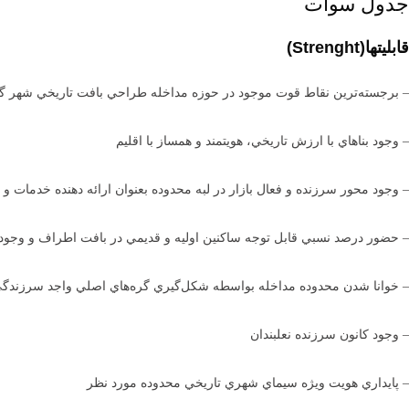
جدول سوات
قابليتها
(
Strenght
)
– برجسته‌ترين نقاط قوت موجود در حوزه مداخله طراحي بافت تاريخي شهر گر
– وجود بناهاي با ارزش تاريخي، هويتمند و همساز با اقليم
– وجود محور سرزنده و فعال بازار در لبه محدوده بعنوان ارائه دهنده خدمات 
– حضور درصد نسبي قابل توجه ساكنين اوليه و قديمي در بافت اطراف و وجود
– خوانا شدن محدوده مداخله بواسطه شكل‌گيري گره‌هاي اصلي واجد سرزندگي ما
– وجود كانون سرزنده نعلبندان
– پايداري هويت ويژه سيماي شهري تاريخي محدوده مورد نظر