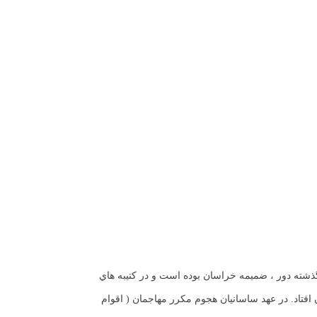
دشت گرگان و پيرامون آن در گذشته دور ،‌ ضميمه خراسان بوده است و در كتيبه هاي
فتاد. در عهد ساسانيان هجوم مكرر مهاجمان ( اقوام