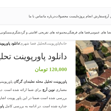
 آرچ
سفارش انجام پروژه
لیست محصولات
درباره ما
تماس با ما
ضا های عمومی
فضا های فرهنگی
مجموعه های تفریحی اقامتی و گردشگری
مسکونی
خانه
/
پاورپوینت
/
تحلیل فضا شهری
/
دانلود پاورپو
دانلود پاورپوینت تحل
120,000
تومان
پاورپوینت تحلیل محله نعلبندان گرگان
معماری
نوین آرچ
برای شما ارائه شده است. در 
بررسی شده است.ضمنا در این پاور پوینت اشاره
جداره شده است. در ادامه به بررسی کامل
پاو