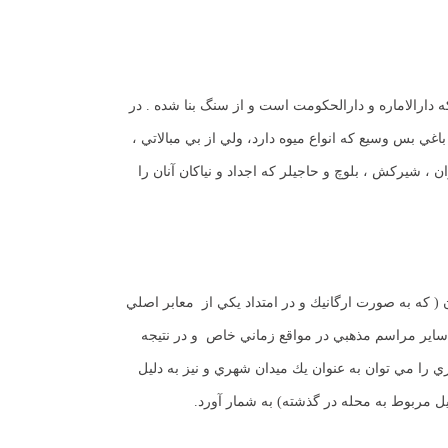
دارالاماره و دارالحكومت است و از سنگ بنا شده . در
بس وسيع كه انواع ميوه دارد،‌ ولي از بي مبالاتي ،‌
‌ شيركش ،‌ بلوچ و حاجيلر كه اجداد و نياكان آنان را
 ( كه به صورت ارگانيك و در امتداد يكي از معابر اصلي
 ساير مراسم مذهبي در مواقع زماني خاص و در نتيجه
 را مي توان به عنوان يك ميدان شهري و نيز به دليل
ل مربوط به محله در گذشته) به شمار آورد.