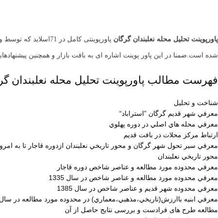
پاورپوینت تحلیل محله نعلبندان گرگان
پاورپوینتی کامل در 71اسلاید که توسط وب سایت و فروشگاه معماری
شده است.ضمنا در این پاور پوینت اشاره ای به بافت بازار و همچنین پیشنهاد
فهرست مطالب پاورپوینت تحلیل محله نعلبندان گرگ
شناخت و تحليل
معرفي شهر قديم گرگان ”استراباد“
معرفي محله هاي اصلي در دوره پهلوي
ارتباط مركز محلات در بافت قديم
معرفي سير تحول شهر گرگان و محور تاريخي نعلبندان ازدوره قاجار تا به امرو
محور تاريخي نعلبندان
معرفي محدوده مورد مطالعه و عناصر شاخص دوره قاجار
معرفي محدوده مورد مطالعه و عناصر شاخص در سال 1335
معرفي محدوده شهر قديم و عناصر شاخص در سال 1385
معرفي ابنيه باارزش(تاريخي،مذهبي،معماري) در محدوده مورد مطالعه در سال 1385
مطالعه طرح های فرادست و بررسی نتایج حاصل از آن