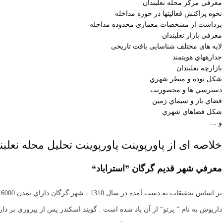
معرفي مركز محله نعلبندان
نحوه پراكنش فعاليتها در حوزه مداخله
برداشت از مشخصات معماري محدوده مداخله
معرفي بازار نعلبندان
لایه­ های مختلف شناسایی بافت تاریخی
جداره­هاي هويتمند
بازارچه نعلبندان
شكل توده و منظر شهري
دسترسي ها و محصوريت
فضاي باز و سيماي زمين
شكل فضاهاي شهري
و …
خلاصه ای از پاورپوینت پاورپوینت تحلیل محله نعلبن
معرفي شهر قديم گرگان ”استراباد“
ب
داريوش به نام ” پرتو“ از آن ياد شده است . گويند اسكندر پس از پيروزي بر 