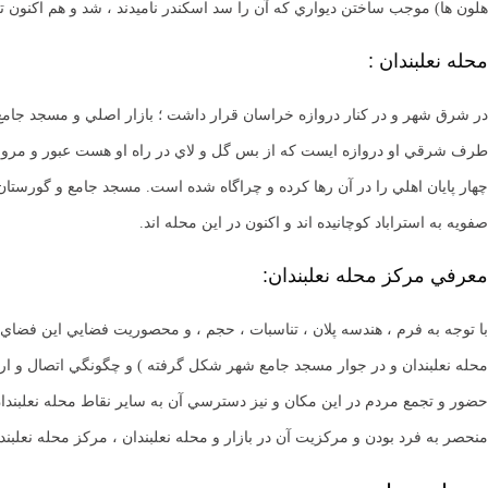
هلون ها) موجب ساختن ديواري كه آن را سد اسكندر ناميدند ، شد و هم اكنون تر
محله نعلبندان :
در شرق شهر و در كنار دروازه خراسان قرار داشت ؛ بازار اصلي و مسجد جامع 
طرف شرقي او دروازه ايست كه از بس گل و لاي در راه او هست عبور و مرور نتو
چهار پايان اهلي را در آن رها كرده و چراگاه شده است. مسجد جامع و گورستان ش
صفويه به استراباد كوچانيده اند و اكنون در اين محله اند.
معرفي مركز محله نعلبندان:
با توجه به فرم ،‌ هندسه پلان ،‌ تناسبات ، حجم ، و محصوريت فضايي اين فضا
محله نعلبندان و در جوار مسجد جامع شهر شكل گرفته ) و چگونگي اتصال و ارت
حضور و تجمع مردم در اين مكان و نيز دسترسي آن به ساير نقاط محله نعلبندان
منحصر به فرد بودن و مركزيت آن در بازار و محله نعلبندان ، مركز محله نعلب