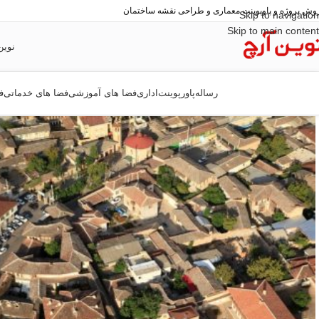
وش پروژه و پاوپوینت معماری و طراحی نقشه ساختمان
Skip to navigation
Skip to main content
نوین
رساله
پاورپوینت
اداری
فضا های آموزشی
فضا های خدماتی
ف