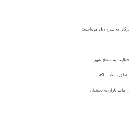
گان به شرح ذيل مي‌باشند:
و فعاليت به سطح شهر
 تعلق خاطر ساكنين
نند بازارچه نعلبندان