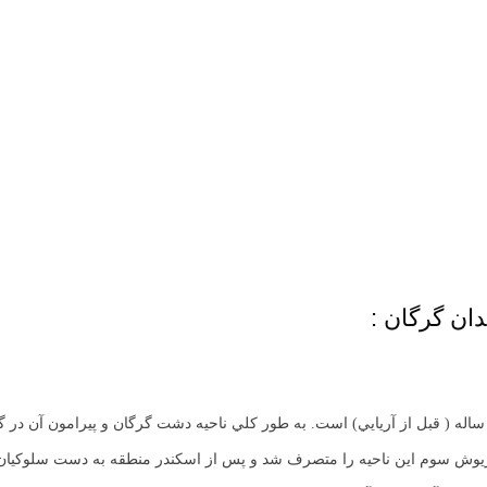
دان گرگان :
ر اساس تحقيقات به دست آمده در سال 1310 ، شهر گرگان داراي تمدن 6000 ساله ( قبل از آريايي) است. به طور كلي ناحيه 
داريوش سوم اين ناحيه را متصرف شد و پس از اسكندر منطقه به دست سلوكيان ا