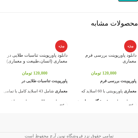
محصولات مشابه
ویژه
ویژه
دانلود پاورپوینت بررسی فرم
دانلود پاورپوینت تناسبات طلایی در
معماری
معماری (انسان،طبیعت و معماری)
120,000
تومان
120,000
تومان
پاورپوینت بررسی فرم
پاورپوینت تناسبات طلایی در
معماری
پاورپوینتی با 60 اسلاید که
معماری
شامل 43 اسلاید کامل با تمامی
توسط وبسایت و
فروشگاه معماری
نوین
توضیحات ومطالب مربوطه می باشد.وب
آرچ
برای شما آماده و مهیا گردیده به
سایت معماری
نوین ارچ
ارائه دهنده
بررسی فرم معماری و تاثیر آن در عمکرد
پروژه معماری
و
پاورپوینت معماری
و بازدهی فضای معماری و همچنین دیگر
دروس دانشگاهی درتمامی مقاطع
تمامی حقوق نزد فروشگاه نوین آرچ محفوظ است