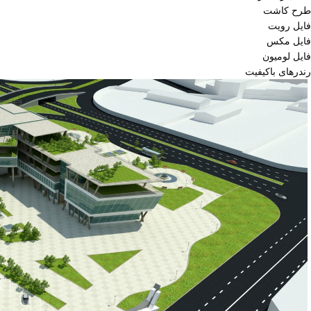
طرح کاشت
فایل رویت
فایل مکس
فایل لومیون
رندرهای باکیفیت