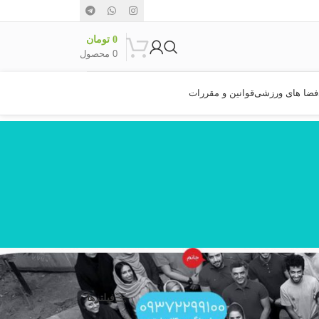
0
تومان
0
محصول
فضا های ورزشی
قوانین و مقررات
نمایش
9
24
36
فیلترها