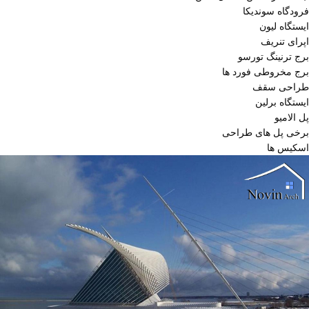
فرودگاه سوندیکا
ایستگاه لیون
اپرای تنریف
برج ترنینگ تورسو
برج مخروطی فورد ها
طراحی سقف
ایستگاه برلین
پل الامیو
برخی پل های طراحی
اسکیس ها