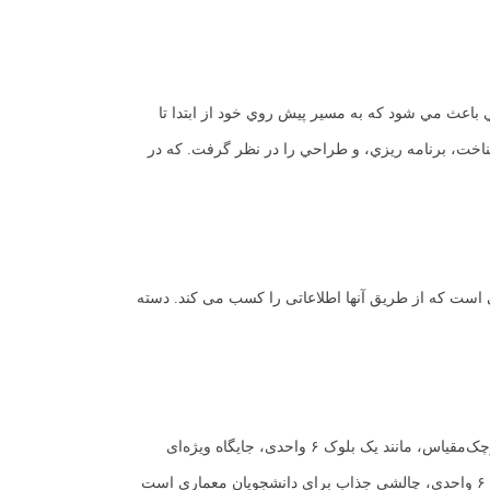
یار کمک کرده است. اين آگاهي باعث مي شود كه به مسير پيش روي خود از ابتدا تا
اخت، برنامه ريزي، و طراحي را در نظر گرفت. که در
ته اول مربوط به فعالیت هایی است که از طریق آنها اطلاعاتی را کسب می کند. دسته
در شهرهای پرتراکم امروز، آپارتمان‌ها و ساختمان‌های مسکونی چندواحدی به اصلی‌ترین الگوی سکونت تبدیل شده‌اند. در این میان، ساختمان‌های مسکونی کوچک‌مقیاس، مانند یک بلوک ۶ واحدی، جایگاه ویژه‌ای
دارند. این پروژه‌ها به دلیل مقیاس انسانی‌تر، فرصتی برای ایجاد حس همسایگی و خلق فضاهای باکیفیت‌تری را فراهم می‌کنند. طراحی یک ساختمان مسکونی ۶ واحدی، چالشی جذاب برای دانشجویان معماری است