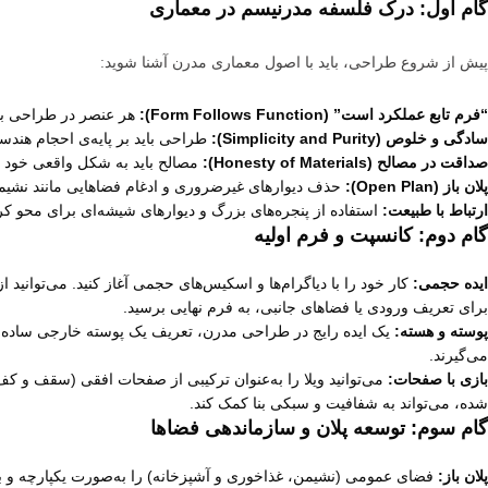
گام اول: درک فلسفه مدرنیسم در معماری
پیش از شروع طراحی، باید با اصول معماری مدرن آشنا شوید:
“فرم تابع عملکرد است” (Form Follows Function):
هر عنصر در طراحی باید
سادگی و خلوص (Simplicity and Purity):
طراحی باید بر پایه‌ی احجام هند
صداقت در مصالح (Honesty of Materials):
مصالح باید به شکل واقعی خود و
پلان باز (Open Plan):
حذف دیوارهای غیرضروری و ادغام فضاهایی مانند نشیم
ارتباط با طبیعت:
استفاده از پنجره‌های بزرگ و دیوارهای شیشه‌ای برای محو کر
گام دوم: کانسپت و فرم اولیه
ایده حجمی:
برای تعریف ورودی یا فضاهای جانبی، به فرم نهایی برسید.
پوسته و هسته:
یک ایده رایج در طراحی مدرن، تعریف یک پوسته خارجی ساده 
می‌گیرند.
بازی با صفحات:
می‌توانید ویلا را به‌عنوان ترکیبی از صفحات افقی (سقف و کف) 
شده، می‌تواند به شفافیت و سبکی بنا کمک کند.
گام سوم: توسعه پلان و سازماندهی فضاها
پلان باز:
فضای عمومی (نشیمن، غذاخوری و آشپزخانه) را به‌صورت یکپارچه و با