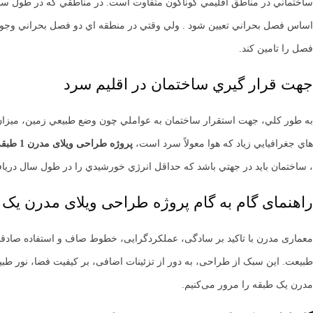
ساختماني در مناطق اقليمي گوناگون متفاوت است. در مناطقي كه در طول س
اساس فصل بحراني تعيين شود . ولي وقتي در منطقه اي دو فصل بحراني وجودد ار
فصل را تامين كند.
جهت قرار گيري ساختمان در اقلیم سرد
به طور كلي، جهت استقرار ساختمان به عواملي چون وضع طبيعي زمين، ميزان 
هاي جغرافيايي زياد كه هوا معولاً سرد است،
پروژه طراحی ویلای مدرن 1 طبقه
، ساختمان بايد در جهتي باشد كه حداقل انرژي خورشيدي را در طول سال درياف
راهنمای گام به گام پروژه طراحی ویلای مدرن یک
معماری مدرن با تاکید بر سادگی، عملکردگرایی، خطوط صاف و استفاده صادقا
طبیعت. این سبک از طراحی، به دور از تزئینات اضافی، بر کیفیت فضا، نور طبیع
مدرن یک طبقه را مرور می‌کنیم.