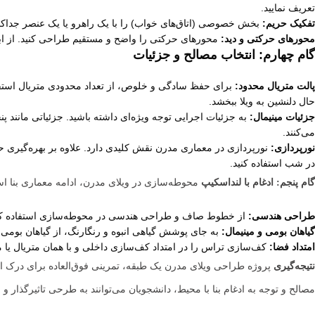
تعریف نمایید.
تفکیک حریم:
بخش خصوصی (اتاق‌های خواب) را با یک راهرو یا یک عنصر جداکنند
محورهای حرکتی و دید:
محورهای حرکتی را واضح و مستقیم طراحی کنید. از ابتدا
گام چهارم: انتخاب مصالح و جزئیات
پالت متریال محدود:
برای حفظ سادگی و خلوص، از تعداد محدودی متریال استفاده 
حال دلنشین به ویلا ببخشد.
جزئیات مینیمال:
می‌کنند.
نورپردازی:
نورپردازی در معماری مدرن نقش کلیدی دارد. علاوه بر بهره‌گیری
در شب استفاده کنید.
گام پنجم: ادغام با لنداسکیپ
محوطه‌سازی در ویلای مدرن، ادامه معماری بنا ا
طراحی هندسی:
از خطوط صاف و طراحی هندسی در محوطه‌سازی استفاده کن
گیاهان بومی و مینیمال:
به جای پوشش گیاهی انبوه و رنگارنگ، از گیاهان بومی،
امتداد فضا:
کف‌سازی تراس را در امتداد کف‌سازی داخلی و با همان متریال یا 
نتیجه‌گیری
پروژه طراحی ویلای مدرن یک طبقه، تمرینی فوق‌العاده برای درک ا
مصالح و توجه به ادغام بنا با محیط، دانشجویان می‌توانند به طرحی تاثیرگذار و 