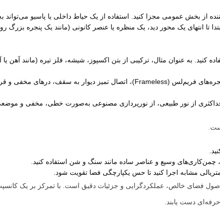
ه از بخش عمومی مجزا کنید. استفاده از یک حیاط داخلی یا پاسیو می‌تواند به
 تا انتهای یک محور دید، یک منظره یا عنصر کانونی (مانند یک پنجره بزرگ رو ب
کنید. به عنوان مثال، ترکیبی از بتن اکسپوز، شیشه، فلز تیره (مانند آهن یا آ
به جزئیات اجرایی توجه ویژه‌ای داشته باشید. جزئیاتی مانند پنجره‌های فریم‌لس (ameless
 حداکثری از نور طبیعی، از نورپردازی مصنوعی به‌صورت خطی، مخفی و موضعی
ست.
ید.
 چمن‌کاری‌های وسیع و عناصر ساده مانند سنگ و شن استفاده کنید.
متریالی مشابه اجرا کنید تا حس یکپارچگی فضا تقویت شود.
صول فضای خالص، عملکردگرایی و جزئیات دقیق است. با تمرکز بر یک کانسپت 
حرفه‌ای دست یابند.