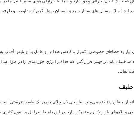
ال فقط يك فصل بحراني وجود دارد و شرايط حرارتي هواي ساير فصل ها در 
د ( مثلا زمستان هاي بسيار سرد و تابستان بسيار گرم )، مقاومت و ظرفيت حر
نياز به فضاهاي خصوصي، كنترل و كاهش صدا و دو عامل باد و تابش آفتاب ب
ساختمان بايد در جهتي قرار گيرد كه حداكثر انرژي خورشيدي را در طول سا
ت نمايد.
 طبقه
نه از مصالح شناخته می‌شود. طراحی یک ویلای مدرن یک طبقه، فرصتی است بر
ی و پلان‌های باز و یکپارچه تمرکز دارد. در این راهنما، مراحل و اصول کلیدی