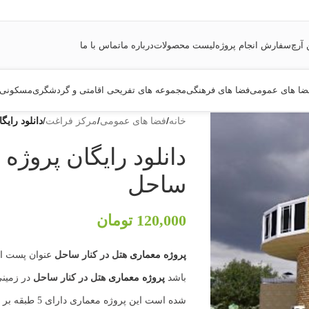
 آرچ
سفارش انجام پروژه
لیست محصولات
درباره ما
تماس با ما
ضا های عمومی
فضا های فرهنگی
مجموعه های تفریحی اقامتی و گردشگری
مسکونی
خانه
/
فضا های عمومی
/
مرکز فراغت
/
دانلود رای
دانلود رایگان پروژه
ساحل
120,000
تومان
پروژه معماری
هتل در کنار ساحل
عنوان پست ا
باشد
پروژه معماری
هتل در کنار ساحل
شده است این پ