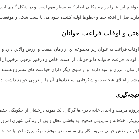
خواهیم این بنا را در چه مکانی ایجاد کنیم بسیار مهم است و در شکل گیری 
دارند قبل از اینکه خط و خطوط اولیه کشیده شود می با یست شکل و موقعیت
هتل و اوقات فراغت جوانان
اوقات فراغت به عنوان زير مجموعه اي از زمان اهميت و ارزش والايي دارد و م
، اوقات فراغت خانواده ها و جوانان از اهميت خاص و درخور توجهي برخوردار
از توان، انرژي و اميد دارند. و از سوي ديگر داراي خواست هاي مشروع هستند که
رشد و اعتلاي شخصيت و شکوفايي استعدادهاي آن ها را در پي خواهد داشت. در 
نتیجه‌گیری
پروژه مرمت و احیای خانه باقری‌ها گرگان، یک نمونه درخشان از چگونگی حفظ م
رویکرد خلاقانه و مدیریتی صحیح، به بخشی فعال و پویا از زندگی شهری امروز
اجرا، و نقش حیاتی تعریف کاربری مناسب در موفقیت یک پروژه احیا باشد. خان