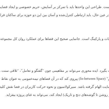
است. طراحی این واحدها باید با تمرکز بر آسایش، حریم خصوصی و ایجاد فضا
ین حال، باید ارتباطی کنترل‌شده و آسان بین این دو حوزه برای ساکنان فرا
سات و پارکینگ است. جانمایی صحیح این فضاها برای عملکرد روان کل مجموعه حی
د. ایده محوری می‌تواند بر مفاهیمی چون “گفتگو و تعامل”، “تلاقی سنت و مد
طبیعت” استوار باشد. برای مثال، طراحی می‌تواند از یک دیاگرام “فضای بینابین” (In-between Space) پیروی 
سایت الهام گرفته باشد. سیرکولاسیون و نحوه حرکت کاربران در فضا نقش کلی
شن تا گوشه‌های دنج و تاریک) ایجاد کند، می‌تواند به غنای پروژه بیفزاید.