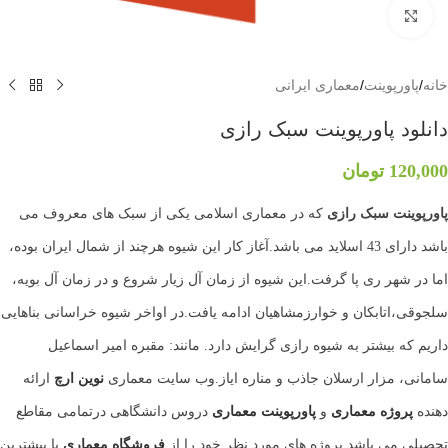
بزرگنمایی تصویر
خانه
/
پاورپوینت
/
معماری ایرانی
دانلود پاورپوینت سبک رازی
120,000
تومان
پاورپوینت سبک رازی
که در معماری اسلامی یکی از سبک های معروف می
باشد دارای 43 اسلاید می باشد.آغاز کار این شیوه هرچند از شمال ایران بوده،
اما در شهر ری پا گرفت.این شیوه از زمان آل زیار شروع و در زمان آل بویه،
سلجوقی،اتابکان و خوارزمشاهیان ادامه یافت.در اواخر شیوه خراسانی بناهایی
داریم که بیشتر به شیوه رازی گرایش دارد. مانند: مقبره امیر اسماعیل
سامانی، مزار ارسلان جاذب و مناره ایاز.وب سایت معماری
نوین ارچ
ارائه
دهنده
پروژه معماری
و
پاورپوینت معماری
دروس دانشگاهی درتمامی مقاطع
تحصیلی می باشد.پروژه های مورد نظر خود را از
فروشگاه معماری
با بیشترین