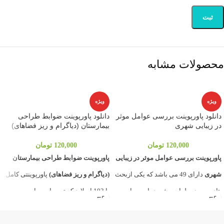
محصولات مشابه
ویژه
ویژه
دانلود پاورپوینت بررسی عوامل موثر
دانلود پاورپوینت ضوابط طراحی
در زیبایی شهری
بیمارستان (دیاگرام و ریز فضاهای)
120,000
تومان
120,000
تومان
پاورپوینت بررسی عوامل موثر در زیبایی
پاورپوینت ضوابط طراحی بیمارستان
شهری
دارای 49 می باشد که یکی ازبحث
(دیاگرام و ریز فضاهای)
پاورپوینتی کامل
های مهم در طراحی شهری است.پاور
با 103 اسلاید که توسط وبسایت و
مربوط به درس تحلیل فضای شهری می
فروشگاه معماری
نوین آرچ
برای راحتی