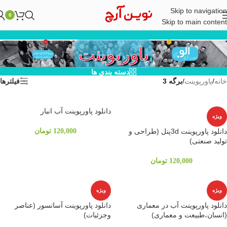
Skip to navigation
0
Skip to main content
پاورپوینت
دسته بندی ها
خانه
/
پاورپوینت
/
برگه 3
فیلترها
دانلود پاورپوینت آب انبار
ویژه
دانلود پاورپوینت 3dپنل (طراحی و
120,000
تومان
تولید صنعتی)
120,000
تومان
ویژه
ویژه
دانلود پاورپوینت آب در معماری
دانلود پاورپوینت آسانسور (عناصر
(انسان،طبیعت و معماری)
وجزئیات)