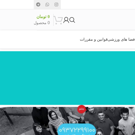
0
تومان
0
محصول
فضا های ورزشی
قوانین و مقررات
نمایش
9
24
36
فیلترها