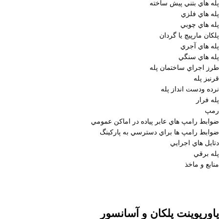
پله هاي بتني پيش ساخته
پله هاي فلزي
پله هاي چوبي
پلكان مارپيچ يا گردان
پله هاي آجري
پله هاي سنگي
طرز اجراي ساختمان پله
قرنيز پله
نرده ودست انداز پله
پله فرار
رمپ
ضوابط رامپ هاي عابر پياده در اماكن عمومي
ضوابط رامپ ها براي دسترسي به پاركينگ
دتايل هاي اجرايي
پله برقي
منابع و ماخذ
پاورپوینت پلکان و آسانسور