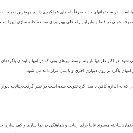
 است. در ساختمانهای جدید صرفاً پله های عملکردی داریم مهمترین ضرورت در
ود. در اكثر طرحها بار پله توسط تيرهاي بتني كه در انتها و ابتداي پاگردهاي 
انتهاي پاگرد بر روي ديواري اجري و يا بتني قرار داده مي شود.
تني كه به اندازه كافي با ميل گرد تقويت شده است در نظر گرفت.چنانچه ديوار مج
اختمان)ساخته ميشوند غالبا براي زيبايي و هماهنگي در نما سازي و كف سازي حي