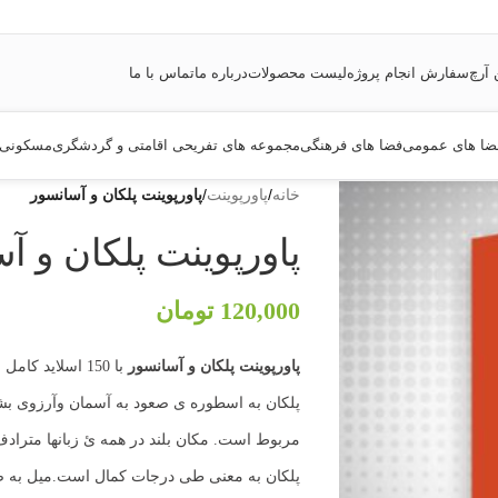
 آرچ
سفارش انجام پروژه
لیست محصولات
درباره ما
تماس با ما
ضا های عمومی
فضا های فرهنگی
مجموعه های تفریحی اقامتی و گردشگری
مسکونی
خانه
/
پاورپوینت
/
پاورپوینت پلکان و آسانسور
پاورپوینت پلکان و آ
120,000
تومان
پاورپوینت پلکان و آسانسور
با 150 اسلاید 
پلکان به اسطوره ی صعود به آسمان وآرزوی بش
مربوط است. مکان بلند در همه ئ زبانها مترادف
پلکان به معنی طی درجات کمال است.میل به