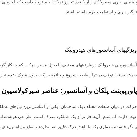
پله هاي آجري معمولا كم و از 8 عدد تجاوز نميكند. باي
تا گير داري و استقامت لازم داشته باشند.
ویزگیهای آسانسورهای هیدرولیک
آسانسورهای هیدرولیک درظرفیتهای مختلف با طول مسیر حرکت کم به کار گرفته
سرعت،دقت توقف در تراز طبقه ،شروع و خاتمه حرکت بدون شوک ،عدم نیاز به پی
پاورپوینت پلکان و آسانسور: عناصر سیرکولاسیون
حرکت در میان طبقات مختلف یک ساختمان، یکی از اساسی‌ترین نیازهای عملکرد
عهده دارند. اما نقش آن‌ها فراتر از یک عملکرد صرف است. طراحی هوشمندانه ا
بیانگر فلسفه معماری یک بنا باشد. درک دقیق استانداردها، انواع و پتانسیل‌