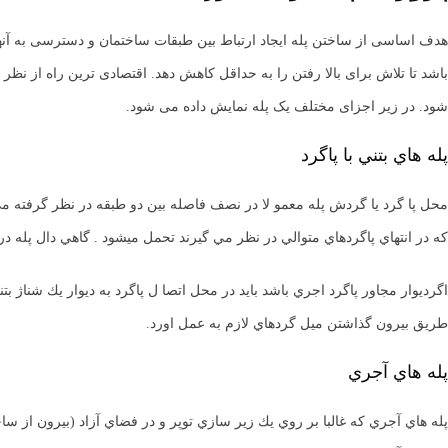
هدف اساسی از ساختن پله ایجاد ارتباط بین طبقات ساختمان و دسترسی به آنها
شود. در زیر اجزای مختلف یک پله نمایش داده می شود.
پله هاي بتني با پاگرد
محل پا گرد يا گردش پله معمو لا در نصف فاصله بين دو طبقه در نظر گرفته مي ش
كه در انتهاي پاگردهاي متوالي در نظر مي گيرند تحمل ميشود . گاهي دال پله در 
اگرديوار مجاور پاگرد اجري باشد بايد در محل اتصا ل پاگرد به ديوار يك شناژ ب
طريق بيرون گذاشتن ميل گردهاي لازم به عمل اورد.
پله هاي آجري
پله هاي آجري كه غالبا بر روي يك زير سازي توپر و در فضاي آزاد (بيرون از س