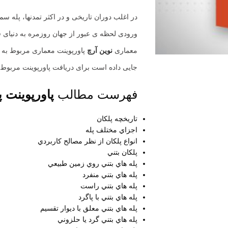
در اغلب دوران تاریخی و در اکثر تمدنها، پله س
ورودی لحظه ی عبور از جهان روزمره به دنیای 
معماری
نوین آرچ
پاورپوینت معماری مربوط به 
جایی داده است برای دریافت پاورپوینت مربوط 
فهرست مطالب
پاورپوینت 
تاريخچه پلكان
اجزاي مختلف پله
انواع پلكان از نظر مصالح كاربردي
پلكان بتني
پله هاي بتني روي زمين طبيعي
پله هاي بتني منفرد
پله هاي بتني راست
پله هاي بتني با پاگرد
پله هاي بتني معلق با ديوار تقسيم
پله هاي بتني گرد يا حلزوني