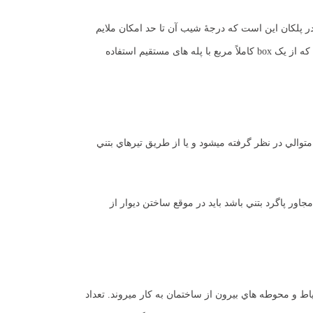
 پلکان این است که درجۀ شیب آن تا حد امکان ملایم
باشد تا تلاش برای بالا رفتن را به حداقل کاهش دهد. اقتصادی ترین راه از نظر صرفه جوئی در فضا و بنابراین راه حلی بهتر برای توسعۀ خانه سازی این است که از یک box کاملاً مربع با پله های مستقیم استفاده
متوالي در نظر گرفته ميشود و يا از طريق تيرهاي بتني
اور پاگرد بتني باشد بايد در موقع ساختن ديوار از
اط و محوطه هاي بيرون از ساختمان به كار ميروند. تعداد