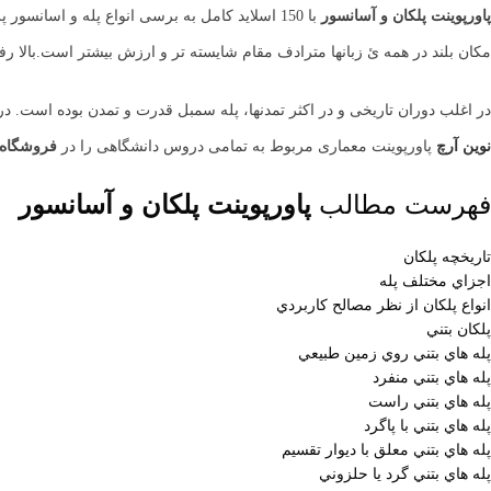
پاورپوینت پلکان و آسانسور
با 150 اسلاید کامل به برسی انواع پله و اس
مکان بلند در همه ئ زبانها مترادف مقام شایسته تر و ارزش بیشتر است.بالا
در اغلب دوران تاریخی و در اکثر تمدنها، پله سمبل قدرت و تمدن بوده است. 
نوین آرچ
پاورپوینت معماری مربوط به تمامی دروس دانشگاهی را در
فروشگاه 
فهرست مطالب
پاورپوینت پلکان و آسانسور
تاريخچه پلكان
اجزاي مختلف پله
انواع پلكان از نظر مصالح كاربردي
پلكان بتني
پله هاي بتني روي زمين طبيعي
پله هاي بتني منفرد
پله هاي بتني راست
پله هاي بتني با پاگرد
پله هاي بتني معلق با ديوار تقسيم
پله هاي بتني گرد يا حلزوني