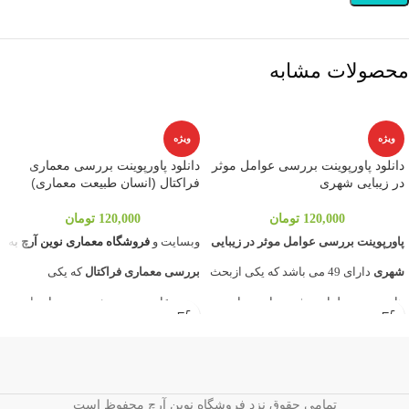
محصولات مشابه
ویژه
ویژه
دانلود پاورپوینت بررسی عوامل موثر
دانلود پاورپوینت بررسی معماری
در زیبایی شهری
فراکتال (انسان طبیعت معماری)
120,000
تومان
120,000
تومان
پاورپوینت بررسی عوامل موثر در زیبایی
وبسایت و
فروشگاه معماری
نوین آرچ
به
شهری
دارای 49 می باشد که یکی ازبحث
بررسی
معماری فراکتال
که یکی
های مهم در طراحی شهری است.پاور
موضوعات مورد بحث در درس انسان
مربوط به درس تحلیل فضای شهری می
طبیعت معماری می باشد پرداخته
باشد که تمامی مباحث مربوطه را مورد
است.
پاورپوینت بررسی معماری
برسی قرار داده است. وب سایت
فراکتال
در 43 اسلاید که به بررسی کامل
تمامی حقوق نزد فروشگاه نوین آرچ محفوظ است