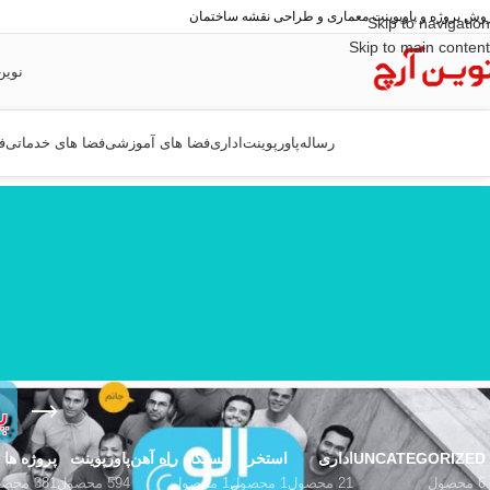
وش پروژه و پاوپوینت معماری و طراحی نقشه ساختمان
Skip to navigation
Skip to main content
نوین
رساله
پاورپوینت
اداری
فضا های آموزشی
فضا های خدماتی
ف
پ
UNCATEGORIZED
اداری
استخر
ایستگاه راه آهن
پاورپوینت
پروژه ها
6 محصول
21 محصول
1 محصول
1 محصول
594 محصول
381 محصول