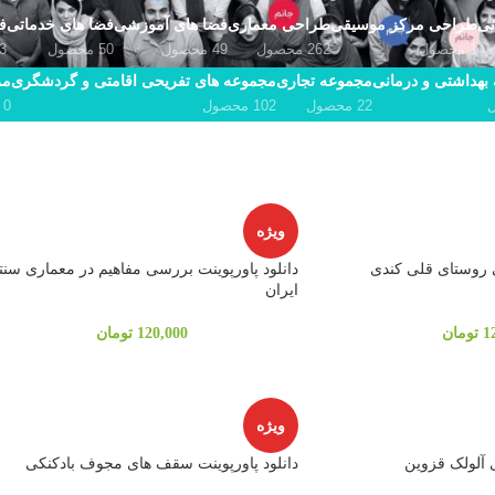
نی
طراحی مرکز موسیقی
طراحی معماری
فضا های آموزشی
فضا های خدماتی
ف
1 محصول
262 محصول
49 محصول
50 محصول
53 م
بهداشتی و درمانی
مجموعه تجاری
مجموعه های تفریحی اقامتی و گردشگری
مر
22 محصول
102 محصول
0 محصول
ویژه
ی روستای قلی کندی
دانلود پاورپوینت بررسی مفاهیم در معماری سن
ایران
1
تومان
120,000
تومان
ویژه
ی آلولک قزوین
دانلود پاورپوینت سقف های مجوف بادکنکی