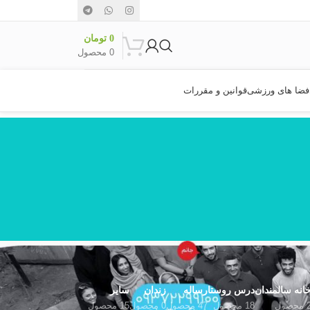
0
تومان
0
محصول
فضا های ورزشی
قوانین و مقررات
انه سالمندان
درس روستا
رساله
زندان
سایر
محصول
18 محصول
47 محصول
0 محصول
15 محصول