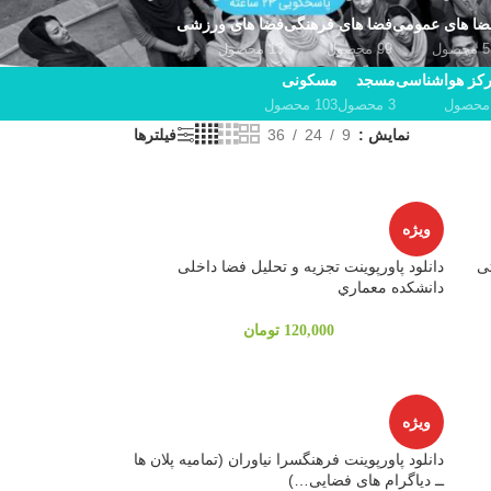
ضا های عمومی
فضا های فرهنگی
فضا های ورزشی
حصول
99 محصول
13 محصول
کز هواشناسی
مسجد
مسکونی
3 محصول
103 محصول
نمایش
9
24
36
فیلترها
ویژه
تی
دانلود پاورپوینت تجزيه و تحليل فضا داخلی
دانشكده معماري
120,000
تومان
ویژه
دانلود پاورپوینت فرهنگسرا نیاوران (تمامیه پلان ها
ــ دیاگرام های فضایی…)