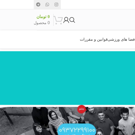
0
تومان
0
محصول
فضا های ورزشی
قوانین و مقررات
نمایش
9
24
36
فیلترها