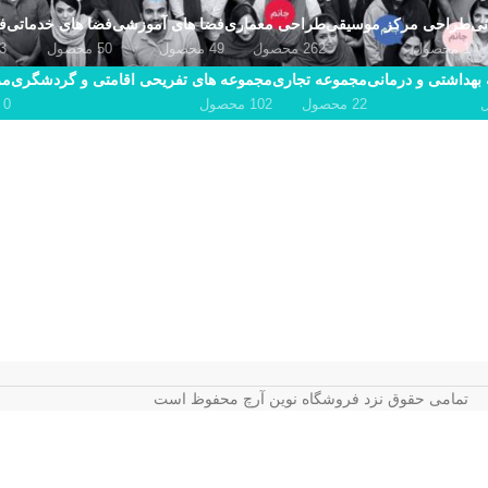
نی
طراحی مرکز موسیقی
طراحی معماری
فضا های آموزشی
فضا های خدماتی
ف
1 محصول
262 محصول
49 محصول
50 محصول
53 م
بهداشتی و درمانی
مجموعه تجاری
مجموعه های تفریحی اقامتی و گردشگری
مر
22 محصول
102 محصول
0 محصول
تمامی حقوق نزد فروشگاه نوین آرچ محفوظ است