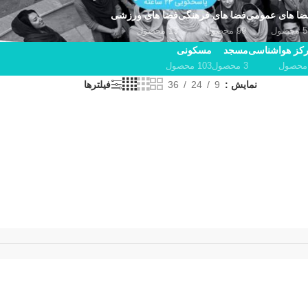
ضا های عمومی
فضا های فرهنگی
فضا های ورزشی
حصول
99 محصول
13 محصول
کز هواشناسی
مسجد
مسکونی
3 محصول
103 محصول
نمایش
9
24
36
فیلترها