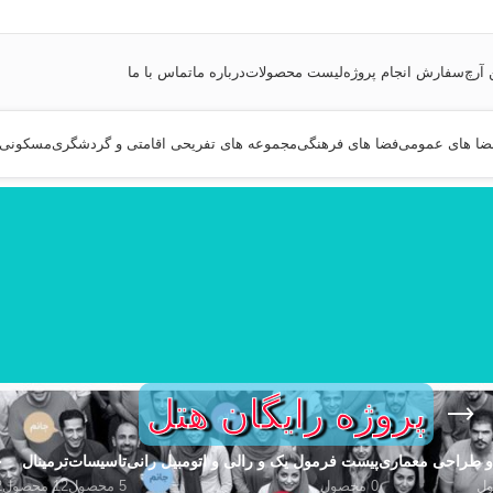
 آرچ
سفارش انجام پروژه
لیست محصولات
درباره ما
تماس با ما
ضا های عمومی
فضا های فرهنگی
مجموعه های تفریحی اقامتی و گردشگری
مسکونی
پروژه رایگان هتل
 و طراحی معماری
پیست فرمول یک و رالی و اتومبیل رانی
تاسیسات
ترمینال
خ
0 محصول
5 محصول
12 محصول
2 