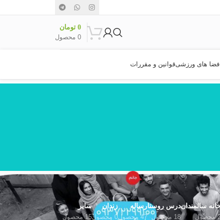
0
تومان
0
محصول
فضا های ورزشی
قوانین و مقررات
انه سالمندان
درس روستا
رساله
زندان
سایر
محصول
18 محصول
47 محصول
0 محصول
15 محصول