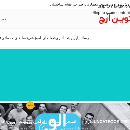
وش پروژه و پاوپوینت معماری و طراحی نقشه ساختمان
Skip to navigation
Skip to main content
نوین
رساله
پاورپوینت
اداری
فضا های آموزشی
فضا های خدماتی
ف
UNCATEGORIZED
اداری
استخر
ایستگاه راه آهن
پاورپوینت
پروژه ها
6 محصول
21 محصول
1 محصول
1 محصول
594 محصول
381 محصول