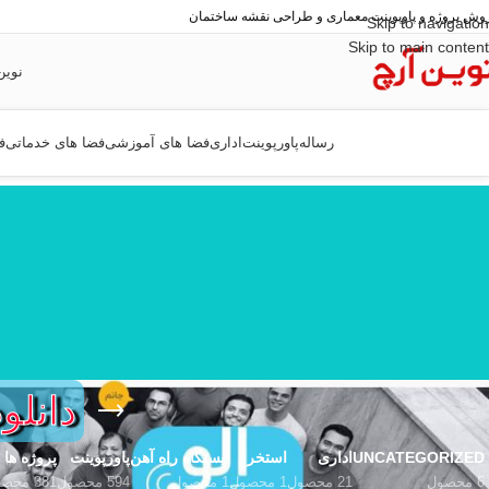
وش پروژه و پاوپوینت معماری و طراحی نقشه ساختمان
Skip to navigation
Skip to main content
نوین
رساله
پاورپوینت
اداری
فضا های آموزشی
فضا های خدماتی
ف
دانلو
UNCATEGORIZED
اداری
استخر
ایستگاه راه آهن
پاورپوینت
پروژه ها
6 محصول
21 محصول
1 محصول
1 محصول
594 محصول
381 محصول