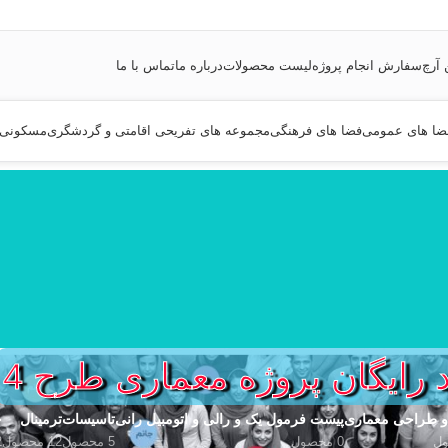
 آرچ
سفارش انجام پروژه
لیست محصولات
درباره ما
تماس با ما
ضا های عمومی
فضا های فرهنگی
مجموعه های تفریحی اقامتی و گردشگری
مسکونی
د رایگان پروژه معماری طرح 4
 و طراحی معماری
پیست فرمول یک و رالی و اتومبیل رانی
تاسیسات
ترمینال
خ
0 محصول
5 محصول
12 محصول
2 