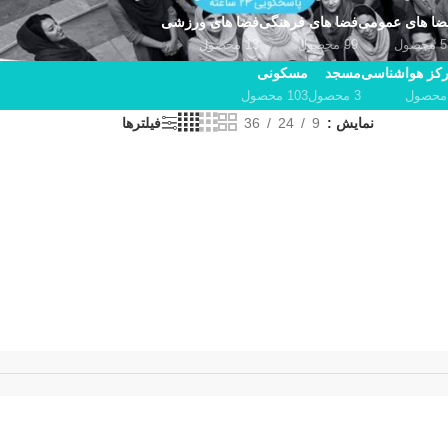
ضا های عمومی
فضا های فرهنگی
فضا های ورزشی
حصول
99 محصول
13 محصول
کز هواشناسی
مسجد
مسکونی
3 محصول
103 محصول
نمایش
9
24
36
فیلترها