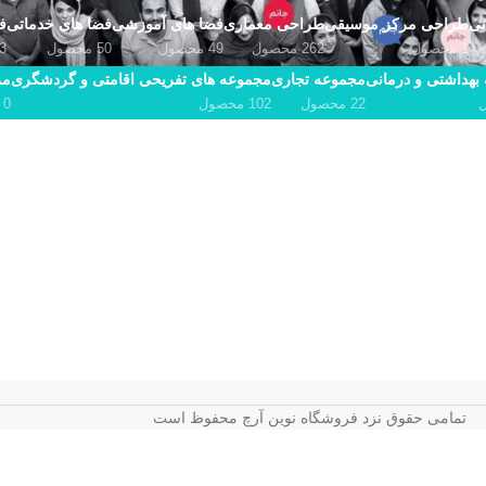
نی
طراحی مرکز موسیقی
طراحی معماری
فضا های آموزشی
فضا های خدماتی
ف
1 محصول
262 محصول
49 محصول
50 محصول
53 م
بهداشتی و درمانی
مجموعه تجاری
مجموعه های تفریحی اقامتی و گردشگری
مر
22 محصول
102 محصول
0 محصول
تمامی حقوق نزد فروشگاه نوین آرچ محفوظ است