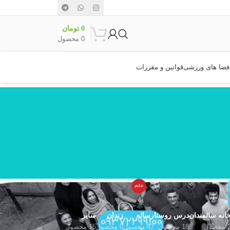
0
تومان
0
محصول
فضا های ورزشی
قوانین و مقررات
انه سالمندان
درس روستا
رساله
زندان
سایر
محصول
18 محصول
47 محصول
0 محصول
15 محصول